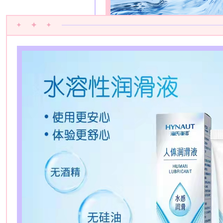
✦
✦
✦