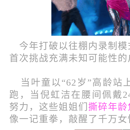
今年打破以往棚内录制模
首次挑战充满未知可能性的
当叶童以“62岁”高龄站
跑，当倪虹洁在腰间佩戴24
努力，这些姐姐们
撕碎年龄
像一记重拳，敲醒了千万女