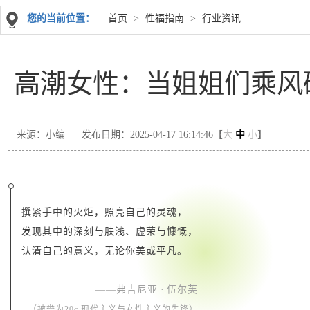
您的当前位置：
首页
>
性福指南
>
行业资讯
高潮女性：当姐姐们乘风
来源：小编
发布日期：2025-04-17 16:14:46【
大
中
小
】
撰紧手中的火炬，
照亮自己的灵魂，
发现其中的深刻与肤浅、
虚荣与慷慨，
认清自己的意义，无论你美或平凡。
——弗吉尼亚 · 伍尔芙
（被誉为20c.现代主义与女性主义的先锋）