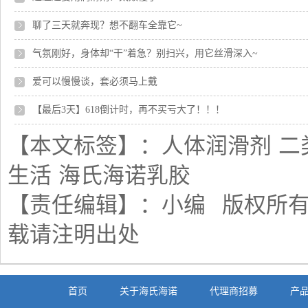
聊了三天就奔现？想不翻车全靠它~
气氛刚好，身体却“干”着急？别扫兴，用它丝滑深入~
爱可以慢慢谈，套必须马上戴
【最后3天】618倒计时，再不买亏大了！！！
【本文标签】：
人体润滑剂
二
生活
海氏海诺乳胶
【责任编辑】：
小编
版权所
载请注明出处
首页
关于海氏海诺
代理商招募
产