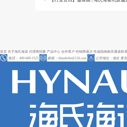
首页
关于海氏海诺
代理商招募
产品中心
合作客户
经销商展示
性福指南
购买通道
联
电话：
400-600-1525
邮箱：chinahshn@126.com
公司地址：地址 青岛