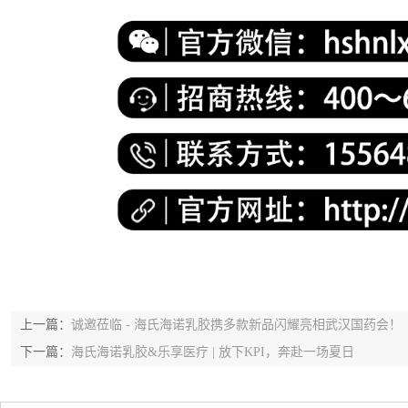
上一篇：
诚邀莅临 - 海氏海诺乳胶携多款新品闪耀亮相武汉国药会！
下一篇：
海氏海诺乳胶&乐享医疗 | 放下KPI，奔赴一场夏日