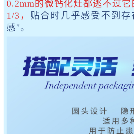
0.2mm的微钙化灶都逃不过
1/3，
贴合时几乎感受不到存
感"。