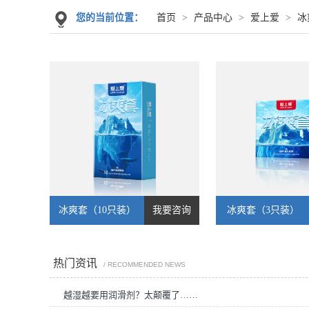
您的当前位置：
首页
>
产品中心
>
爱上爱
>
冰
冰爽套（10只装）
我要咨询
冰爽套（3只装）
热门资讯
/ RECOMMENDED NEWS
越湿越要用润滑剂？太颠覆了……