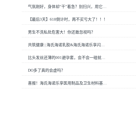
气氛刚好，身体却“干”着急？别扫兴，用它丝滑深入~
【最后3天】618倒计时，再不买亏大了！！！
男生不洗私处危害大！你还敢忽视吗？
共筑健康 | 海氏海诺乳胶&海氏海诺乐享闪耀亮相20
比头发丝还薄的001避孕套，会不会一碰就破？
DO多了真的会虚吗？
喜报！海氏海诺乐享医用制品及卫生材料基地项目奠基仪式圆满举行